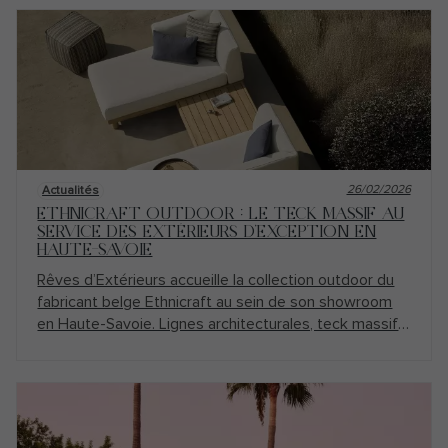
26/02/2026
Actualités
ETHNICRAFT OUTDOOR : LE TECK MASSIF AU
SERVICE DES EXTÉRIEURS D’EXCEPTION EN
HAUTE-SAVOIE
Rêves d’Extérieurs accueille la collection outdoor du
fabricant belge Ethnicraft au sein de son showroom
en Haute-Savoie. Lignes architecturales, teck massif
d’une qualité remarquable et élégance intemporelle :
une nouvelle signature vient enrichir notre sélection
de mobilier extérieur haut de gamme près d’Annecy.