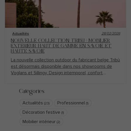
28/02/2026
Actualités
NOUVELLE COLLECTION TRIBÙ : MOBILIER
EXTÉRIEUR HAUT DE GAMME EN SAVOIE ET
HAUTE-SAVOIE
La nouvelle collection outdoor du fabricant belge Tribù
est désormais disponible dans nos showrooms de
Voglans et Sillingy. Design intemporel, confort
exceptionnel et finitions d’excellence : découvrez le
mobilier extérieur Tribù en Savoie et Haute-Savoie
Catégories
chez Rêves d’Extérieurs.
Actualités
Professionnel
(23)
(1)
Décoration festive
(1)
Mobilier intérieur
(2)