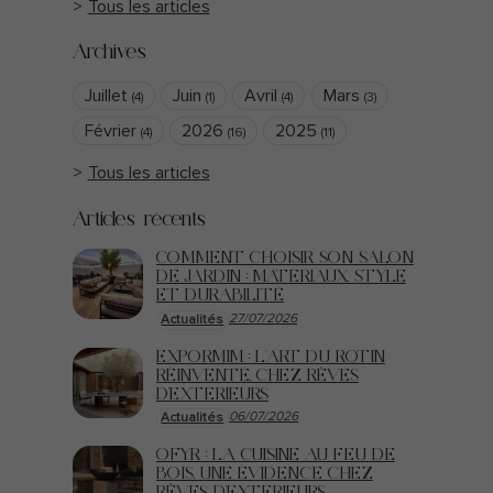
Tous les articles
Archives
Juillet
Juin
Avril
Mars
(4)
(1)
(4)
(3)
Février
2026
2025
(4)
(16)
(11)
Tous les articles
Articles récents
COMMENT CHOISIR SON SALON
DE JARDIN : MATÉRIAUX, STYLE
ET DURABILITÉ
27/07/2026
Actualités
EXPORMIM : L'ART DU ROTIN
RÉINVENTÉ, CHEZ RÊVES
D'EXTÉRIEURS
06/07/2026
Actualités
OFYR : LA CUISINE AU FEU DE
BOIS, UNE ÉVIDENCE CHEZ
RÊVES D'EXTÉRIEURS