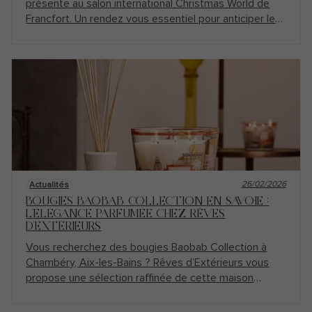
présente au salon international Christmas World de
Francfort. Un rendez vous essentiel pour anticiper les
tendances et sélectionner avec exigence les
collections qui composeront les décors de fin d'année
2026.
26/02/2026
Actualités
BOUGIES BAOBAB COLLECTION EN SAVOIE :
L’ÉLÉGANCE PARFUMÉE CHEZ RÊVES
D’EXTÉRIEURS
Vous recherchez des bougies Baobab Collection à
Chambéry, Aix-les-Bains ? Rêves d’Extérieurs vous
propose une sélection raffinée de cette maison
emblématique dans notre showroom en Savoie